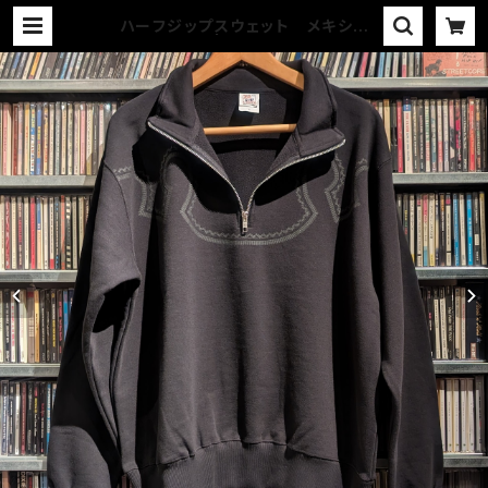
ハーフジップスウェット メキシカ
ン BK / BK | COUNTER ACTIO
N WEB-STORE