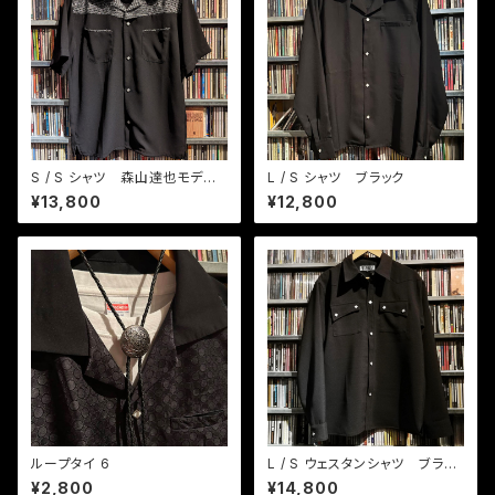
S / S シャツ 森山達也モデ
L / S シャツ ブラック
ル ヒビヤナイト BK / GYラメ
¥13,800
¥12,800
ループタイ 6
L / S ウェスタンシャツ ブラッ
ク
¥2,800
¥14,800