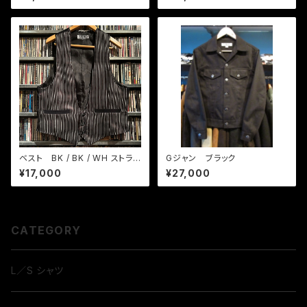
ベスト BK / BK / WH ストライ
Gジャン ブラック
プ
¥17,000
¥27,000
CATEGORY
L／S シャツ