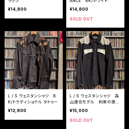
ラック
ANCE BK/ホワイト
¥14,800
¥14,800
SOLD OUT
L / S ウェスタンシャツ B
L / S ウェスタンシャツ 森
K/トラディショナル タトゥー
山達也モデル 約束の夜
BK / WH
¥12,800
¥15,000
SOLD OUT