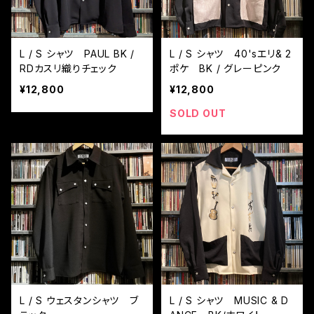
L / S シャツ PAUL BK /
L / S シャツ 40'sエリ& 2
RDカスリ織りチェック
ポケ BK / グレーピンク
¥12,800
¥12,800
SOLD OUT
L / S ウェスタンシャツ ブ
L / S シャツ MUSIC & D