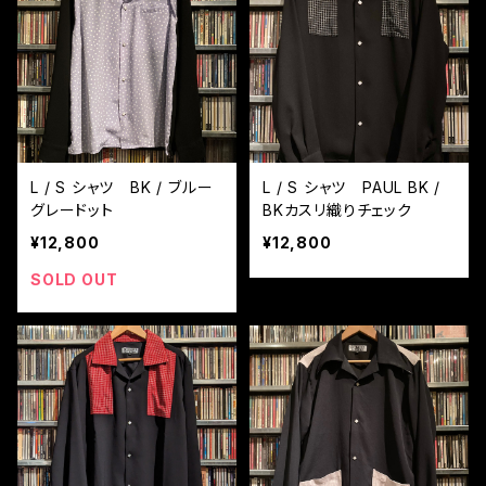
L / S シャツ BK / ブルー
L / S シャツ PAUL BK /
グレードット
BKカスリ織りチェック
¥12,800
¥12,800
SOLD OUT