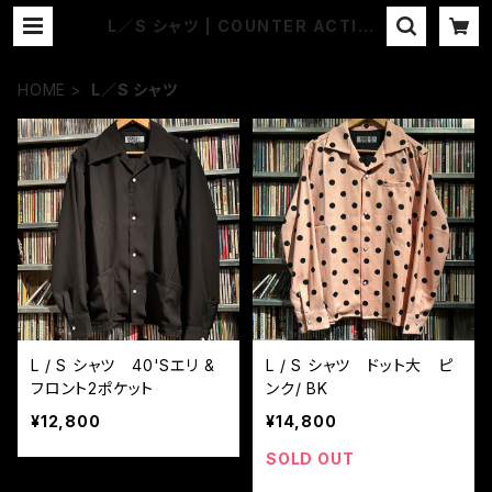
L／S シャツ | COUNTER ACTION
WEB-STORE
HOME
L／S シャツ
L / S シャツ 40'Sエリ &
L / S シャツ ドット大 ピ
フロント2ポケット
ンク/ BK
¥12,800
¥14,800
SOLD OUT