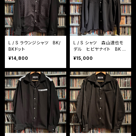
L / S ラウンジシャツ BK/
L / S シャツ 森山達也モ
BKドット
デル ヒビヤナイト BK /
PK
¥14,800
¥15,000