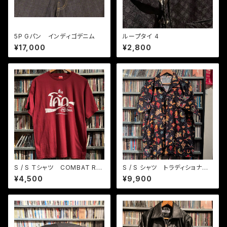
5P Gパン インディゴデニム
ループタイ 4
¥17,000
¥2,800
S / S Ｔシャツ COMBAT RO
S / S シャツ トラディショナル
CK バーガンディ
タトゥー
¥4,500
¥9,900