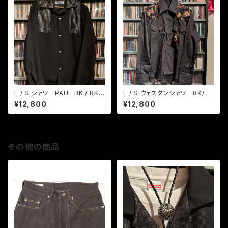
L / S シャツ PAUL BK / BKカ
L / S ウェスタンシャツ BK/ト
スリ織りチェック
ラディショナル タトゥー
¥12,800
¥12,800
その他の商品