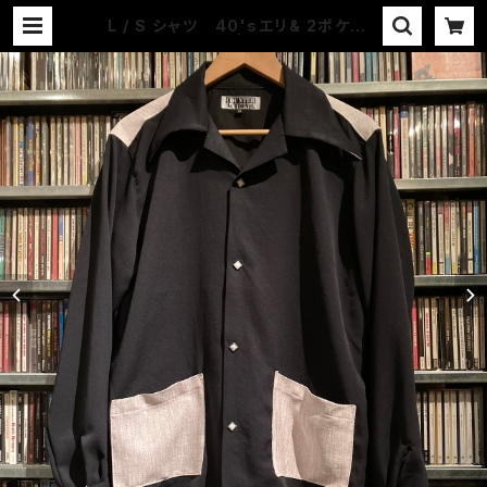
L / S シャツ 40'sエリ& 2ポケ B
K / グレーピンク | COUNTER ACT
ION WEB-STORE