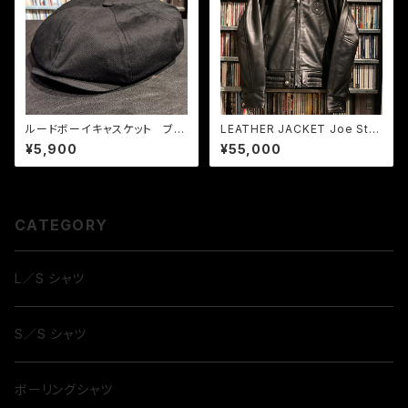
ルードボーイキャスケット ブラ
LEATHER JACKET Joe Stru
ック
mmer モデル
¥5,900
¥55,000
CATEGORY
L／S シャツ
S／S シャツ
ボーリングシャツ