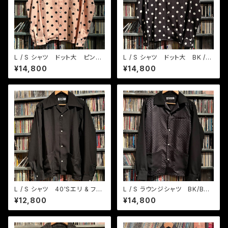
L / S シャツ ドット大 ピンク/
L / S シャツ ドット大 BK /
BK
ホワイト
¥14,800
¥14,800
L / S シャツ 40'Sエリ & フロ
L / S ラウンジシャツ BK/BKド
ント2ポケット
ット
¥12,800
¥14,800