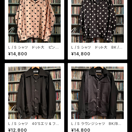
L / S シャツ ドット大 ピンク/
L / S シャツ ドット大 BK /
BK
ホワイト
¥14,800
¥14,800
L / S シャツ 40'Sエリ & フロ
L / S ラウンジシャツ BK/BKド
ント2ポケット
ット
¥12,800
¥14,800