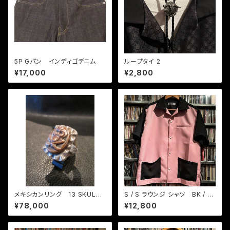
5P Gパン インディゴデニム
ループタイ 2
¥17,000
¥2,800
メキシカンリング 13 SKULL
S / S ラウンジ シャツ BK / ピ
& 13 OWL VINTAGE
ンク
¥78,000
¥12,800