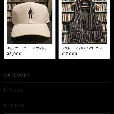
キャップ JOE ホワイト / ブ
ベスト BK / BK / WH ストライ
ラック
プ
¥5,000
¥17,000
CATEGORY
L／S シャツ
S／S シャツ