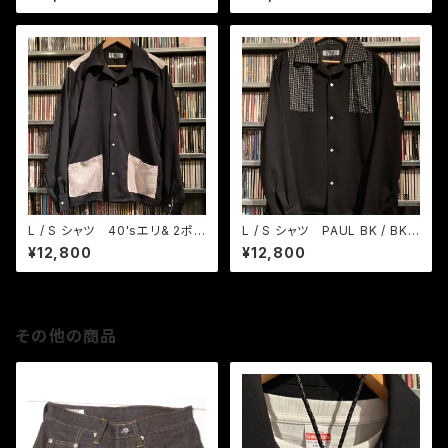
L / S シャツ 40'sエリ& 2ポ
L / S シャツ PAUL BK / BKカ
ケ BK / グレーピンク
スリ織りチェック
¥12,800
¥12,800
その他の商品