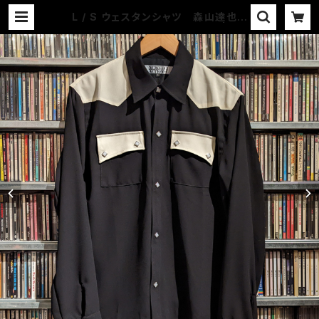
L / S ウェスタンシャツ 森山達也モ
デル 約束の夜 BK / WH | CO
UNTER ACTION WEB-STORE