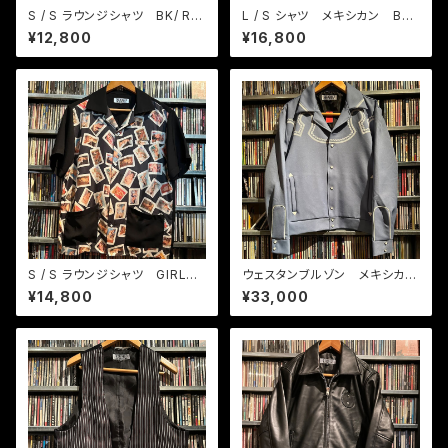
S / S ラウンジシャツ BK/ RD/
L / S シャツ メキシカン BK /
WHカスリ織りチェック
クリーム
¥12,800
¥16,800
S / S ラウンジシャツ GIRLS
ウェスタンブルゾン メキシカ
GIRLS GIRLS
ン ブルーグレー
¥14,800
¥33,000