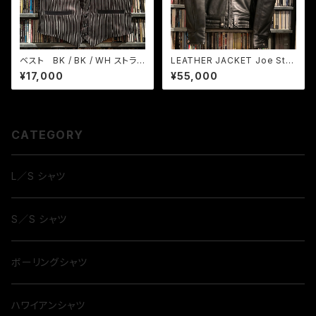
ベスト BK / BK / WH ストライ
LEATHER JACKET Joe Stru
プ
mmer モデル
¥17,000
¥55,000
CATEGORY
L／S シャツ
S／S シャツ
ボーリングシャツ
ハワイアンシャツ