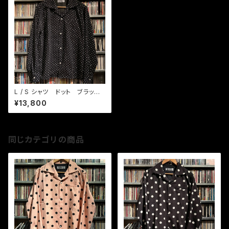
L / S シャツ ドット ブラック/
ホワイト
¥13,800
同じカテゴリの商品