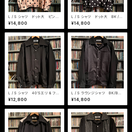
L / S シャツ ドット大 ピンク/
L / S シャツ ドット大 BK /
BK
ホワイト
¥14,800
¥14,800
L / S シャツ 40'Sエリ & フロ
L / S ラウンジシャツ BK/BKド
ント2ポケット
ット
¥12,800
¥14,800