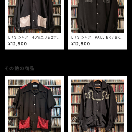
L / S シャツ 40'sエリ& 2ポ
L / S シャツ PAUL BK / BKカ
ケ BK / グレーピンク
スリ織りチェック
¥12,800
¥12,800
その他の商品