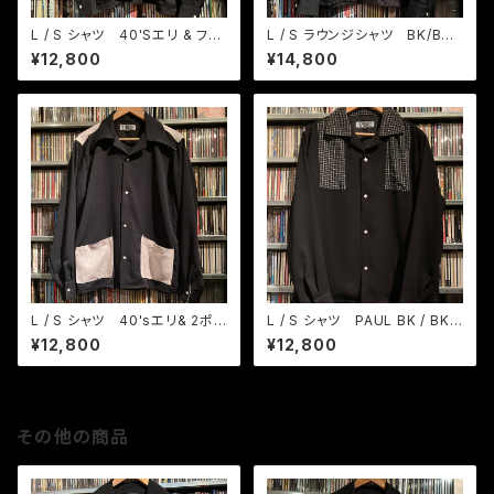
L / S シャツ 40'Sエリ & フロ
L / S ラウンジシャツ BK/BKド
ント2ポケット
ット
¥12,800
¥14,800
L / S シャツ 40'sエリ& 2ポ
L / S シャツ PAUL BK / BKカ
ケ BK / グレーピンク
スリ織りチェック
¥12,800
¥12,800
その他の商品