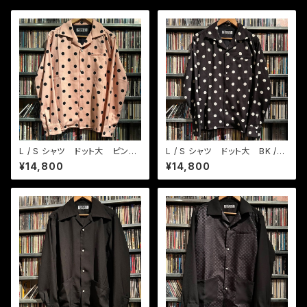
L / S シャツ ドット大 ピンク/
L / S シャツ ドット大 BK /
BK
ホワイト
¥14,800
¥14,800