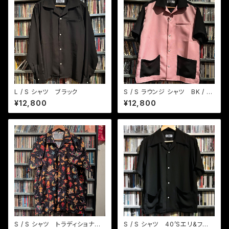
L / S シャツ ブラック
S / S ラウンジ シャツ BK / ピ
ンク
¥12,800
¥12,800
S / S シャツ トラディショナル
S / S シャツ 40’Sエリ&フロ