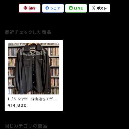
保存
シェア
LINE
ポスト
最近チェックした商品
L / S シャツ 森山達也モデ
ル ヒビヤナイト BK / GYラメ
¥14,800
同じカテゴリの商品