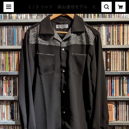
L / S シャツ 森山達也モデル ヒビ
ヤナイト BK / GYラメ | COUNTE
R ACTION WEB-STORE