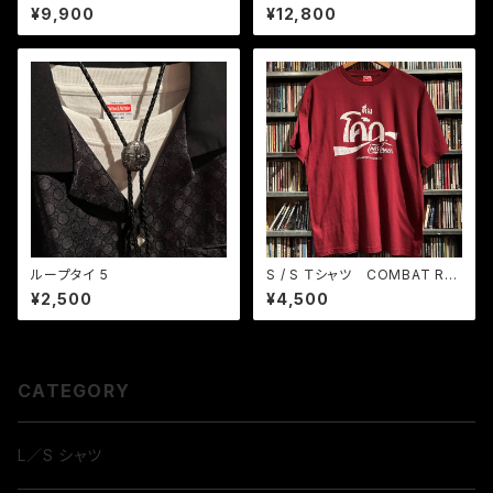
タトゥー
ント2ポケット
¥9,900
¥12,800
ループタイ 5
S / S Ｔシャツ COMBAT RO
CK バーガンディ
¥2,500
¥4,500
CATEGORY
L／S シャツ