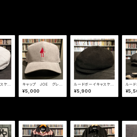
スケッ
キャップ JOE グレー
ルードボーイキャスケッ
ルード
/ ワイン
ト コーデュロイ ブラッ
ト メ
¥5,000
¥5,900
¥5,5
ク