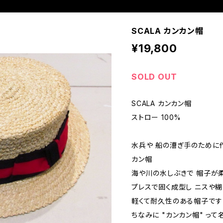
SCALA カンカン帽
¥19,800
SOLD OUT
SCALA カンカン帽
ストロー 100%
水兵や 船の漕ぎ手のために
カン帽
海や川の水しぶきで 帽子が
プレスで固く成型し ニスや
軽くて耐久性のある帽子です
ちなみに "カンカン帽" って