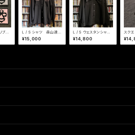
リブレ
L / S シャツ 森山達也
L / S ウェスタンシャ
スクエ
モデル ヒビヤナイト
ツ ブラック
ーコイ
¥15,000
¥14,800
¥14,
BK / PK