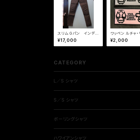
スリム Gパン インディ
ワッペン ルチャ・
ゴデニム
セット
¥17,000
¥2,000
CATEGORY
L／S シャツ
S／S シャツ
ボーリングシャツ
ハワイアンシャツ