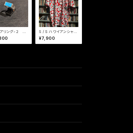
アリング−２ タ
S / S ハワイアンシャ
ズ
ツ マージャン牌 RD
800
¥7,900