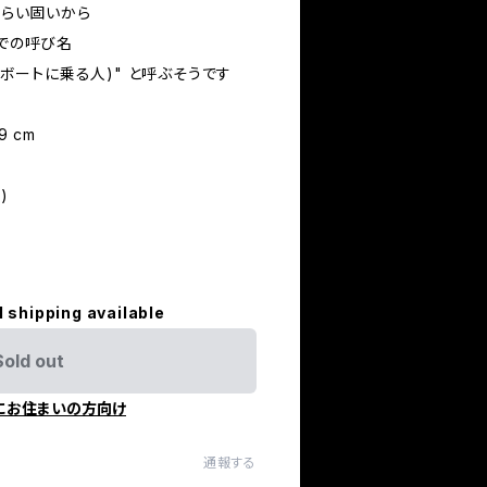
くらい固いから
日本での呼び名
ー＝ボートに乗る人)" と呼ぶそうです
m
9 cm
)
l shipping available
Sold out
にお住まいの方向け
通報する