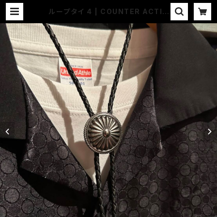
ループタイ 4 | COUNTER ACTIO
N WEB-STORE