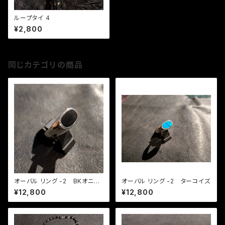
ループタイ 4
¥2,800
同じカテゴリの商品
オーバル リング -2 BKオニキ
オーバル リング -2 ターコイズ
ス
¥12,800
¥12,800