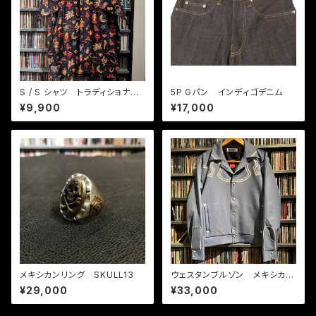
S / S シャツ トラディショナル
5P Gパン インディゴデニム
タトゥー
¥9,900
¥17,000
メキシカンリング SKULL13
ウェスタンブルゾン メキシカ
ン ブルーグレー
¥29,000
¥33,000