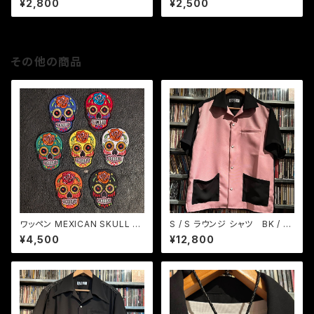
¥2,800
¥2,500
その他の商品
ワッペン MEXICAN SKULL セ
S / S ラウンジ シャツ BK / ピ
ット
ンク
¥4,500
¥12,800