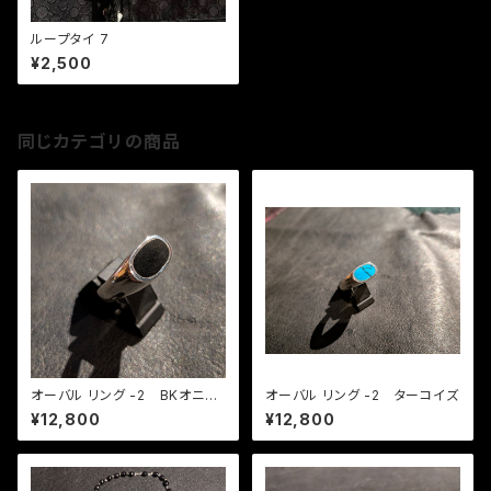
ループタイ 7
¥2,500
同じカテゴリの商品
オーバル リング -2 BKオニキ
オーバル リング -2 ターコイズ
ス
¥12,800
¥12,800