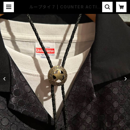
ループタイ 7 | COUNTER ACTIO
N WEB-STORE