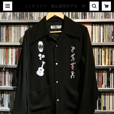
L / S シャツ 森山達也モデル MU
SIC & DANCE | COUNTER ACTI
ON WEB-STORE