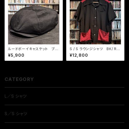
ルードボーイキャスケット ブラ
S / S ラウンジシャツ BK/ RD/
ック
WHカスリ織りチェック
¥5,900
¥12,800
CATEGORY
L／S シャツ
S／S シャツ