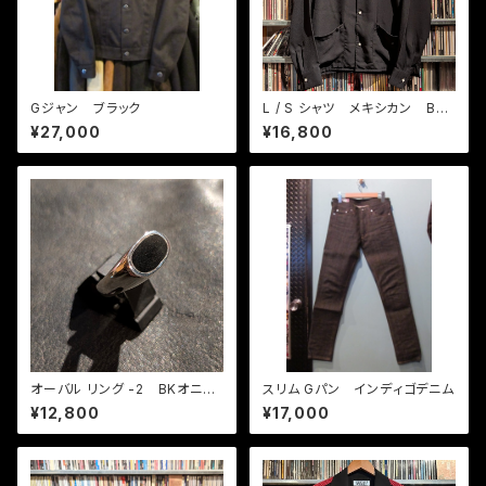
Gジャン ブラック
L / S シャツ メキシカン BK /
クリーム
¥27,000
¥16,800
オーバル リング -2 BKオニキ
スリム Gパン インディゴデニム
ス
¥12,800
¥17,000