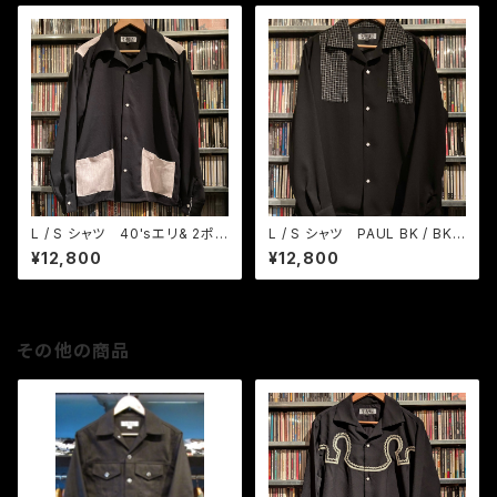
L / S シャツ 40'sエリ& 2ポ
L / S シャツ PAUL BK / BKカ
ケ BK / グレーピンク
スリ織りチェック
¥12,800
¥12,800
その他の商品