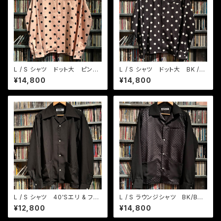
L / S シャツ ドット大 ピンク/
L / S シャツ ドット大 BK /
BK
ホワイト
¥14,800
¥14,800
L / S シャツ 40'Sエリ & フロ
L / S ラウンジシャツ BK/BKド
ント2ポケット
ット
¥12,800
¥14,800