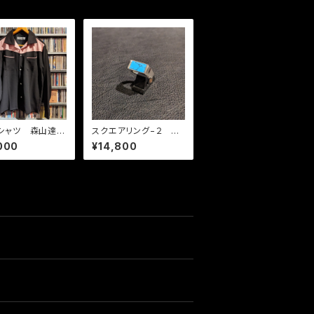
 S シャツ 森山達也
スクエアリング−２ タ
ル ヒビヤナイト
ーコイズ
000
¥14,800
PK