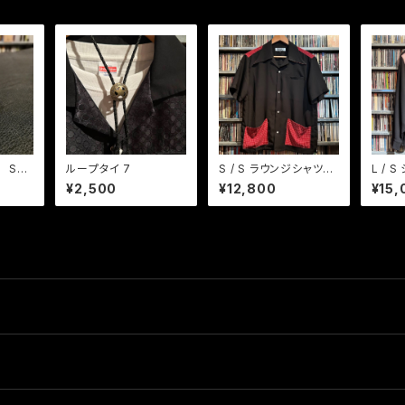
 SKU
ループタイ 7
S / S ラウンジシャツ
L /
BK/ RD/WHカスリ織り
モデ
¥2,500
¥12,800
¥15,
チェック
BK / 