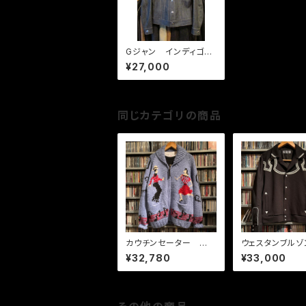
Gジャン インディゴデ
ニム
¥27,000
同じカテゴリの商品
カウチンセーター ロッ
ウェスタンブルゾ
クンロール ダンス
キシカン BK
¥32,780
¥33,000