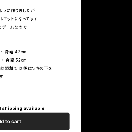
ように作りましたが
ルエットになってます
同じデニムなので
す
 ・ 身幅 47cm
 ・ 身幅 52cm
線距離で 身幅はワキの下を
す
l shipping available
d to cart