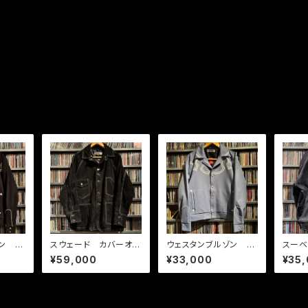
ン メ
スウェード カバーオー
ウェスタンブルゾン メ
スー
ル
キシカン ブルーグレ
08 
¥59,000
¥33,000
¥35
ー