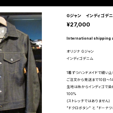
Gジャン インディゴデ
¥27,000
International shipping 
オリジナ Gジャン
インディゴデニム
1着ずつハンドメイドで縫い
ご注文から発送まで10日～1
生地は糸からインディゴで染めて
100%
(ストレッチではありません)
"ドクロボタン" と "ドーナ