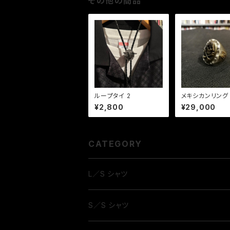
その他の商品
ループタイ 2
メキシカンリング
LL13
¥2,800
¥29,000
CATEGORY
L／S シャツ
S／S シャツ