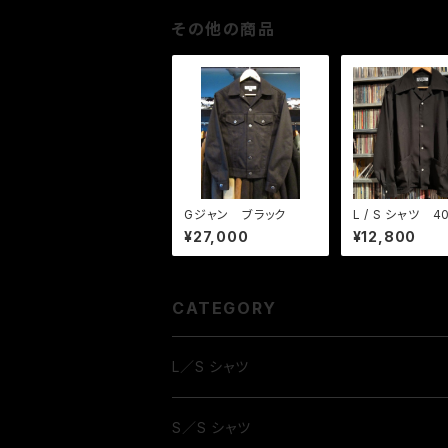
その他の商品
Gジャン ブラック
L / S シャツ 4
リ & フロント2
¥27,000
¥12,800
CATEGORY
L／S シャツ
S／S シャツ