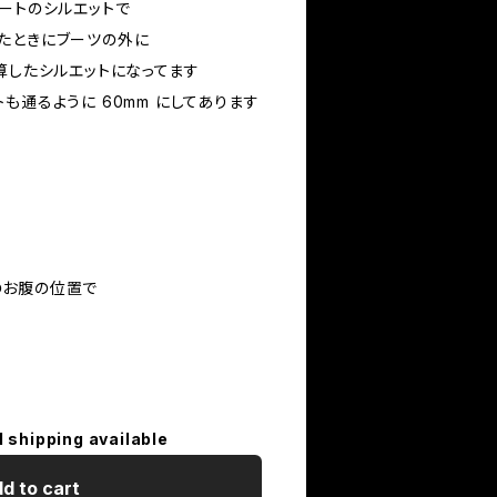
レートのシルエットで
たときにブーツの外に
算したシルエットになってます
も通るように 60mm にしてあります
のお腹の位置で
l shipping available
d to cart