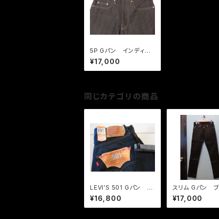
5P Gパン インディゴ
デニム
¥17,000
同じカテゴリの商品
LEVI'S 501 Gパン イ
スリム Gパン 
ンディゴ セルビッチ H
¥16,800
¥17,000
ALF YEAR LATER