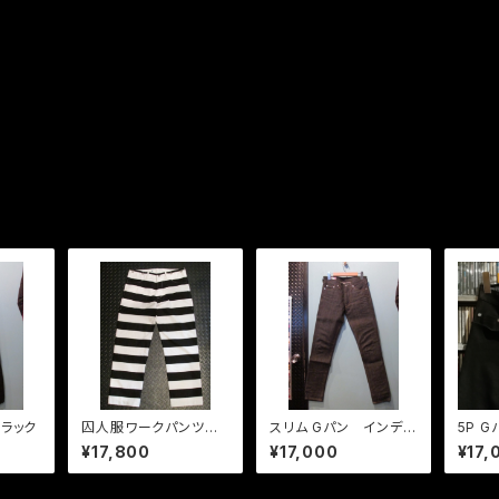
ブラック
囚人服ワークパンツ
スリム Gパン インディ
5P 
THE COLTS オフィシ
ゴデニム
¥17,800
¥17,000
¥17,
ャル