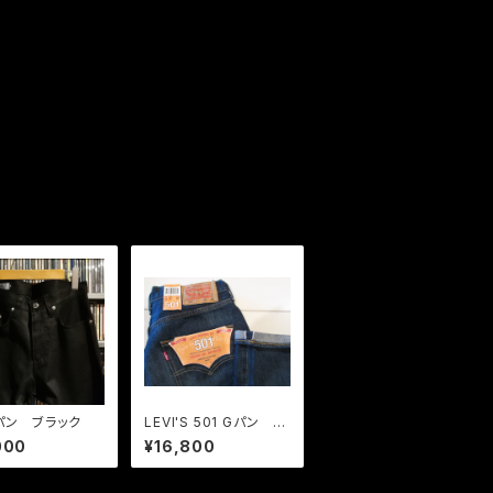
Gパン ブラック
LEVI'S 501 Gパン イ
ンディゴ セルビッチ O
000
¥16,800
NE YEAR LATER