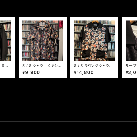
0'Sエ
S / S シャツ メキシカ
S / S ラウンジシャツ
ループ
ポケット
ンスカルパーティー
GIRLS GIRLS GIRLS
¥9,900
¥14,800
¥3,