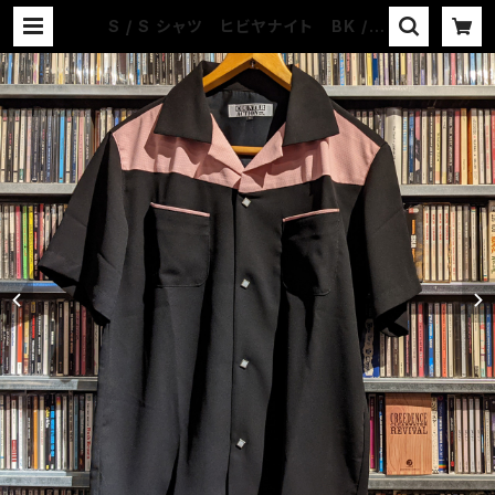
S / S シャツ ヒビヤナイト BK / P
K | COUNTER ACTION WEB-ST
ORE