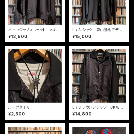
ハーフジップスウェット メキシ
L / S シャツ 森山達也モデ
カン BK / クリーム
ル ヒビヤナイト BK / PK
¥12,800
¥15,000
ループタイ 8
L / S ラウンジシャツ BK/BKド
ット
¥2,500
¥14,800