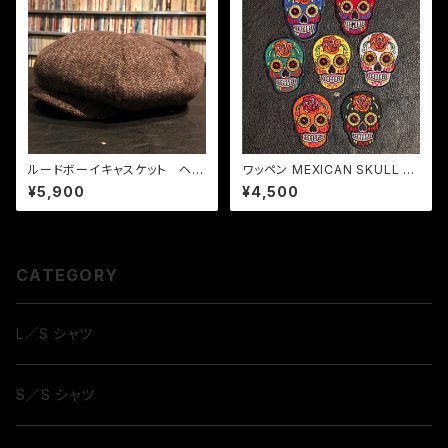
ルードボーイキャスケット ヘリ
ワッペン MEXICAN SKULL セ
ンボーン ブラウン
ット
¥5,900
¥4,500
CATEGORY
L／S シャツ
S／S シャツ