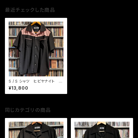
最近チェックした商品
S / S シャツ ヒビヤナイト B
K / PK
¥13,800
同じカテゴリの商品