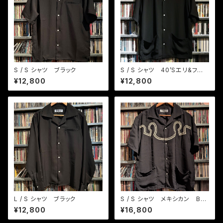
S / S シャツ ブラック
S / S シャツ 40’Sエリ&フロ
ント2ポケット
¥12,800
¥12,800
L / S シャツ ブラック
S / S シャツ メキシカン BK /
クリーム
¥12,800
¥16,800