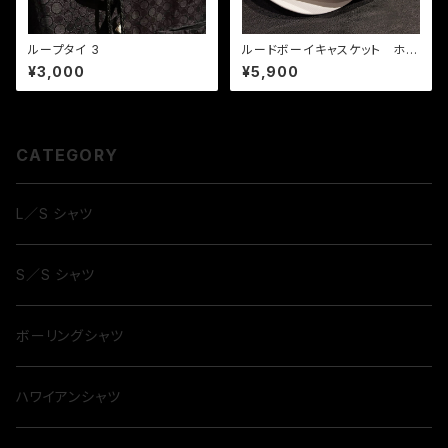
ループタイ 3
ルードボーイキャスケット ホワ
イト
¥3,000
¥5,900
CATEGORY
L／S シャツ
S／S シャツ
ボーリングシャツ
ハワイアンシャツ