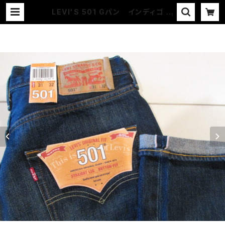
LEVI'S 501 Gパン インディゴ セ
ルビッチ ONE YEAR LATER |
COUNTER ACTION WEB-STOR
E