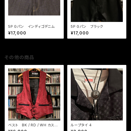
5P Gパン インディゴデニム
5P Gパン ブラック
¥17,000
¥17,000
その他の商品
ベスト BK / RD / WH カスリ
ループタイ 4
織りチェック