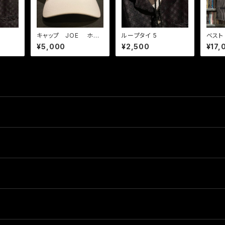
キャップ JOE ホワ
ループタイ 5
ベスト 
イト / ブラック
ストラ
¥5,000
¥2,500
¥17,