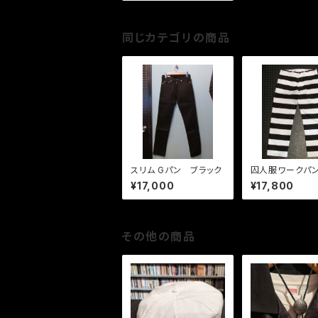
同じカテゴリの商品
スリム Gパン ブラック
囚人服ワーク
THE COLTS 
¥17,000
¥17,800
ャル
その他の商品