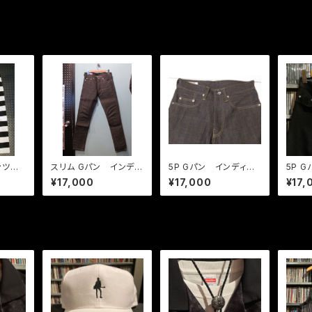
パンツ
スリム Gパン インディ
5P Gパン インディゴ
5P 
オフィシ
ゴデニム
デニム
¥17,000
¥17,000
¥17,