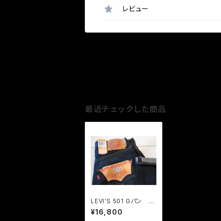
レビュー
最近チェックした商品
LEVI'S 501 Gパン イ
ンディゴ セルビッチ H
¥16,800
ALF YEAR LATER