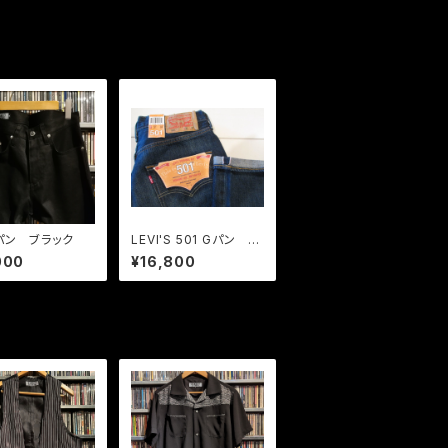
Gパン ブラック
LEVI'S 501 Gパン イ
ンディゴ セルビッチ O
000
¥16,800
NE YEAR LATER