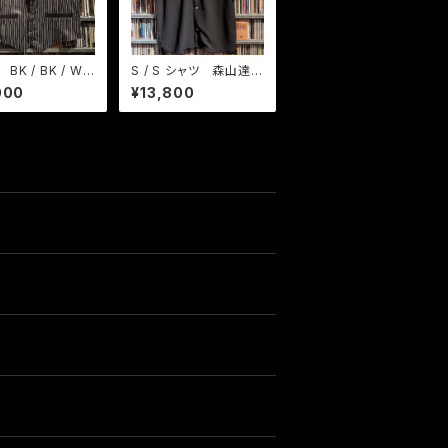
BK / BK / WH
S / S シャツ 森山達也
イプ
モデル ヒビヤナイト
000
¥13,800
BK / GYラメ