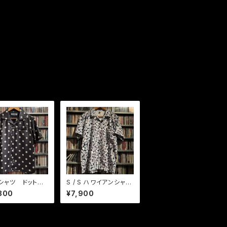
S シャツ ドット
S / S ハワイアンシャ
 / ホワイト
ツ マージャン牌 BK
800
¥7,900