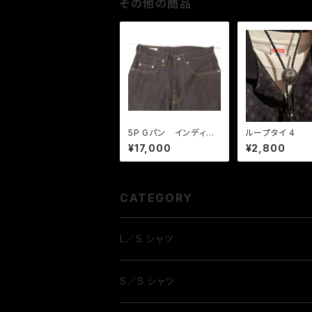
その他の商品
5P Gパン インディゴ
ループタイ 4
デニム
¥17,000
¥2,800
CATEGORY
L／S シャツ
S／S シャツ