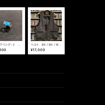
アリング−２ タ
ベスト BK / BK / WH
ズ
ストライプ
800
¥17,000