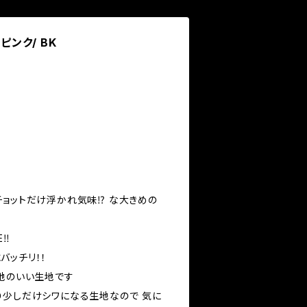
ピンク/ BK
ョットだけ浮かれ気味⁉️ な大きめの
‼️
バッチリ！！
心地のいい生地です
り少しだけシワになる生地なので 気に