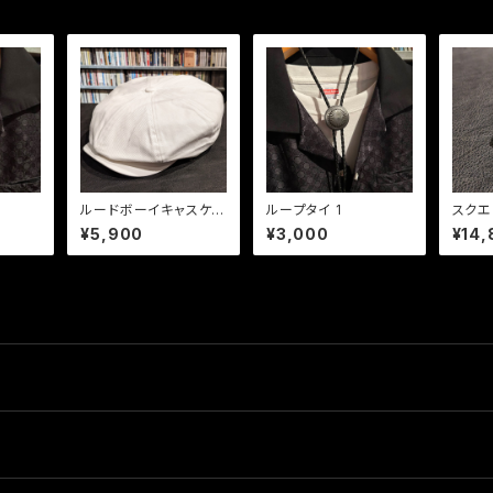
ルードボーイキャスケッ
ループタイ 1
スクエ
ト ホワイト
ーコイ
¥5,900
¥3,000
¥14,