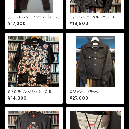
スリム Gパン インディゴデニム
L / S シャツ メキシカン BK /
クリーム
¥17,000
¥16,800
S / S ラウンジシャツ GIRLS
Gジャン ブラック
GIRLS GIRLS
¥14,800
¥27,000