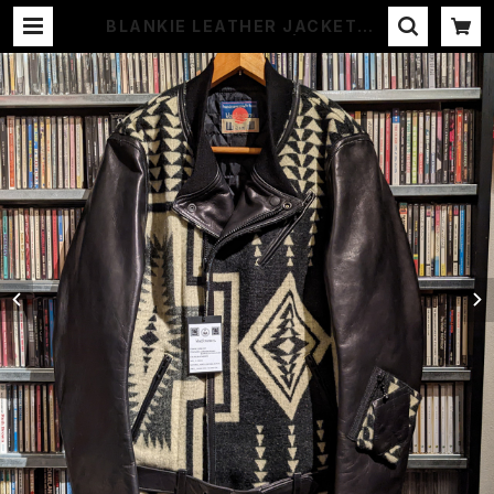
BLANKIE LEATHER JACKET G
ARA x blackmeans | COUNTE
R ACTION WEB-STORE