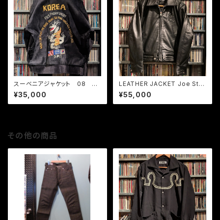
スーベニアジャケット 08 別
LEATHER JACKET Joe Stru
珍ブラック
mmer モデル
¥35,000
¥55,000
その他の商品