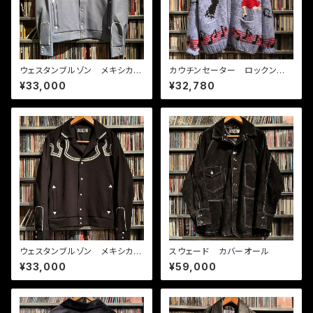
ウェスタンブルゾン メキシカ
カウチンセーター ロックンロ
ン ブルーグレー
ール ダンス
¥33,000
¥32,780
ウェスタンブルゾン メキシカ
スウェード カバーオール
ン BK
¥33,000
¥59,000