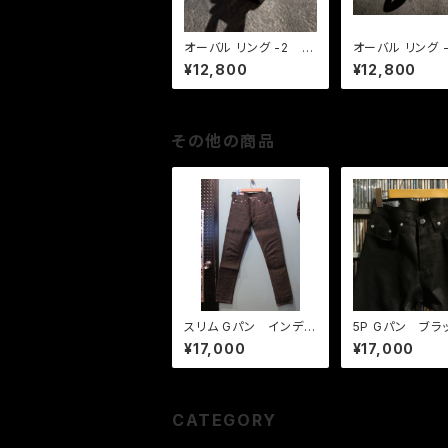
オーバル リング -2 B
オーバル リング 
Kオニキス
ーコイズ
¥12,800
¥12,800
その他の商品
スリム Gパン インディ
5P Gパン ブラ
ゴデニム
¥17,000
¥17,000
CATEGORY