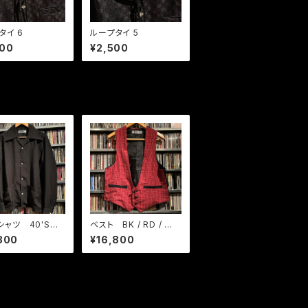
タイ 6
ループタイ 5
800
¥2,500
S シャツ 40'Sエ
ベスト BK / RD / WH
 フロント2ポケット
カスリ織りチェック
800
¥16,800