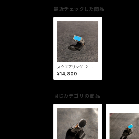
最近チェックした商品
スクエアリング−２ タ
ーコイズ
¥14,800
同じカテゴリの商品