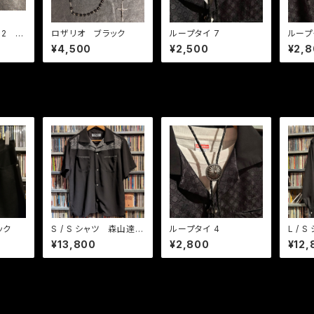
-2 タ
ロザリオ ブラック
ループタイ 7
ループ
¥4,500
¥2,500
¥2,
ック
S / S シャツ 森山達也
ループタイ 4
L / 
モデル ヒビヤナイト
リ &
¥13,800
¥2,800
¥12,
BK / GYラメ