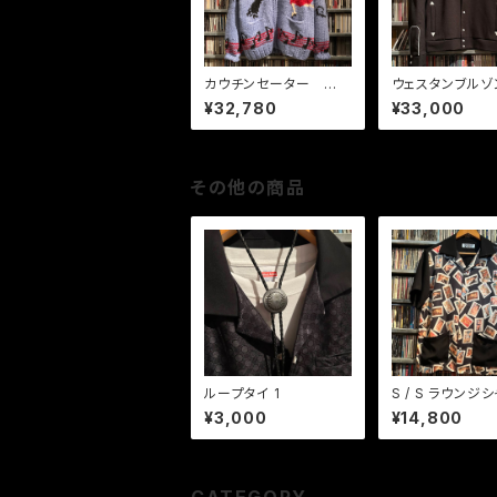
カウチンセーター ロッ
ウェスタンブルゾ
クンロール ダンス
キシカン BK
¥32,780
¥33,000
その他の商品
ループタイ 1
S / S ラウン
GIRLS GIRLS G
¥3,000
¥14,800