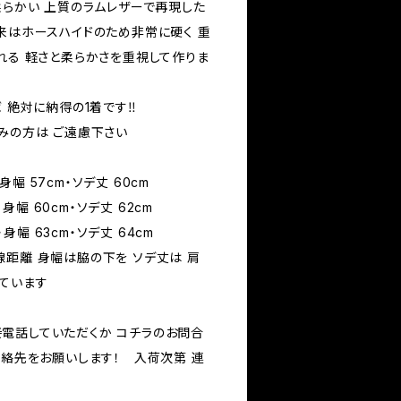
柔らかい 上質のラムレザーで再現した
本来はホースハイドのため非常に硬く 重
れる 軽さと柔らかさを重視して作りま
 絶対に納得の1着です‼️
みの方は ご遠慮下さい
・身幅 57cm・ソデ丈 60cm
・身幅 60cm・ソデ丈 62cm
・身幅 63cm・ソデ丈 64cm
線距離 身幅は脇の下を ソデ丈は 肩
ています
電話していただくか コチラのお問合
連絡先をお願いします！ 入荷次第 連