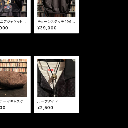
ベニアジャケット
チェーンステッチ 1967
別珍ブラック
ブルゾン
,000
¥39,000
ボーイキャスケッ
ループタイ 7
リンボーン ブラ
900
¥2,500