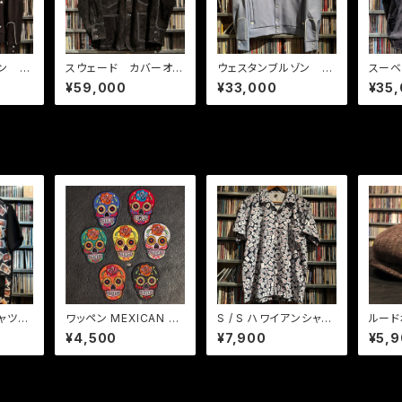
ン メ
スウェード カバーオー
ウェスタンブルゾン メ
スー
ル
キシカン ブルーグレ
08 
¥59,000
¥33,000
¥35
ー
ジシャツ
ワッペン MEXICAN SK
S / S ハワイアンシャ
ルード
IRLS
ULL セット
ツ マージャン牌 BK
ト ヘ
¥4,500
¥7,900
¥5,
ウン