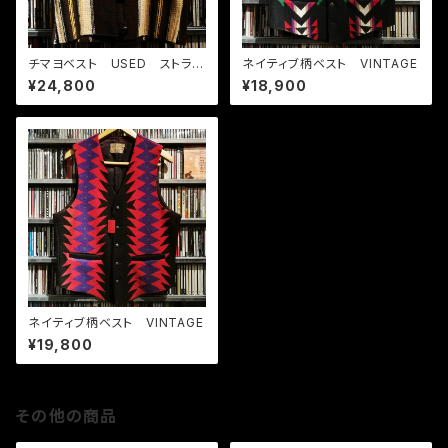
チマヨベスト USED ストライ
ネイティブ柄ベスト VINTAGE
プ ブラウン
¥24,800
¥18,900
ネイティブ柄ベスト VINTAGE
¥19,800
その他の商品