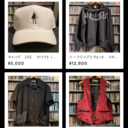
キャップ JOE ホワイト / ブ
ハーフジップスウェット メキシ
ラック
カン BK / クリーム
¥5,000
¥12,800