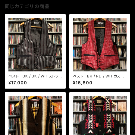
同じカテゴリの商品
ベスト BK / BK / WH ストライ
ベスト BK / RD / WH カスリ
プ
織りチェック
¥17,000
¥16,800