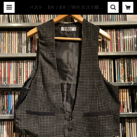
ベスト BK / BK / WH カスリ織りチ
ェック | COUNTER ACTION WEB
-STORE