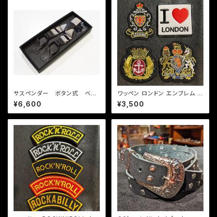
サスペンダー ボタン式 ベー
ワッペン ロンドン エンブレム セ
ジュ
ット
¥6,600
¥3,500