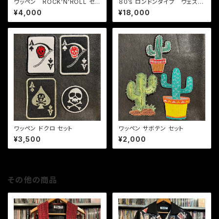
ワッペン ROCK'N'ROLL セッ
８０’s ロンドンタイプ ウェスタ
ト
ンベルト ブラック / スタッズ
¥4,000
¥18,000
ワッペン ドクロ セット
ワッペン サボテン セット
¥3,500
¥2,000
その他の商品