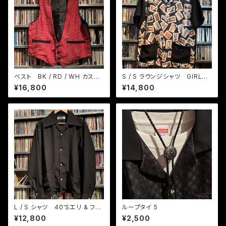
ベスト BK / RD / WH カスリ
S / S ラウンジシャツ GIRLS
織りチェック
GIRLS GIRLS
¥16,800
¥14,800
L / S シャツ 40'Sエリ & フロ
ループタイ 5
ント2ポケット
¥12,800
¥2,500