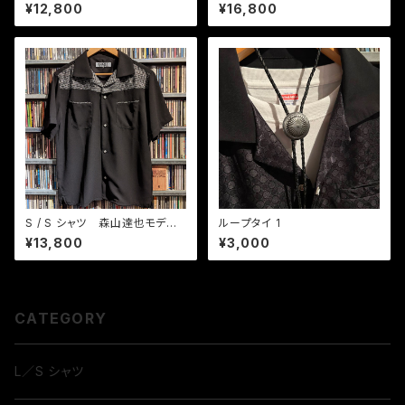
カン BK / クリーム
織りチェック
¥12,800
¥16,800
S / S シャツ 森山達也モデ
ループタイ 1
ル ヒビヤナイト BK / GYラメ
¥13,800
¥3,000
CATEGORY
L／S シャツ