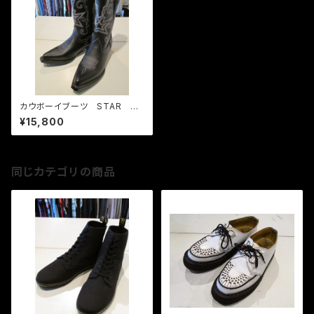
カウボーイブーツ STAR T.
U.K.
¥15,800
同じカテゴリの商品